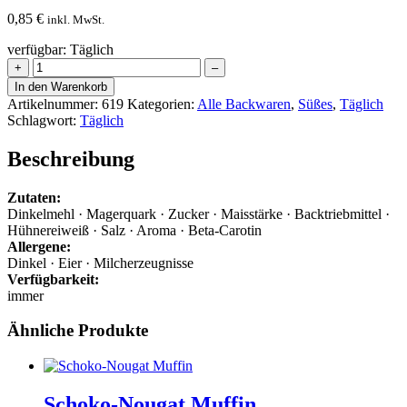
0,85
€
inkl. MwSt.
verfügbar: Täglich
Dinkel-
+
–
Quarkbällchen
In den Warenkorb
Menge
Artikelnummer:
619
Kategorien:
Alle Backwaren
,
Süßes
,
Täglich
Schlagwort:
Täglich
Beschreibung
Zutaten:
Dinkelmehl · Magerquark · Zucker · Maisstärke · Backtriebmittel ·
Hühnereiweiß · Salz · Aroma · Beta-Carotin
Allergene:
Dinkel · Eier · Milcherzeugnisse
Verfügbarkeit:
immer
Ähnliche Produkte
Schoko-Nougat Muffin