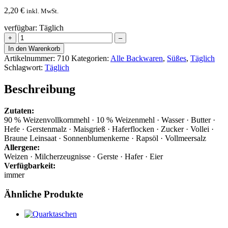
2,20
€
inkl. MwSt.
verfügbar: Täglich
Vollkorncroissant
+
–
Menge
In den Warenkorb
Artikelnummer:
710
Kategorien:
Alle Backwaren
,
Süßes
,
Täglich
Schlagwort:
Täglich
Beschreibung
Zutaten:
90 % Weizenvollkornmehl · 10 % Weizenmehl · Wasser · Butter ·
Hefe · Gerstenmalz · Maisgrieß · Haferflocken · Zucker · Vollei ·
Braune Leinsaat · Sonnenblumenkerne · Rapsöl · Vollmeersalz
Allergene:
Weizen · Milcherzeugnisse · Gerste · Hafer · Eier
Verfügbarkeit:
immer
Ähnliche Produkte