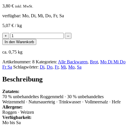
3,80
€
inkl. MwSt.
verfügbar: Mo, Di, Mi, Do, Fr, Sa
5,07
€
/
kg
Bauernbrot
+
–
Menge
In den Warenkorb
ca. 0,75
kg
Artikelnummer:
8
Kategorien:
Alle Backwaren
,
Brot
,
Mo Di Mi Do
Fr Sa
Schlagwörter:
Di
,
Do
,
Fr
,
Mi
,
Mo
,
Sa
Beschreibung
Zutaten:
70 % unbehandeltes Roggenmehl · 30 % unbehandeltes
Weizenmehl · Natursauerteig · Trinkwasser · Vollmeersalz · Hefe
Allergene:
Roggen · Weizen
Verfügbarkeit:
Mo bis Sa